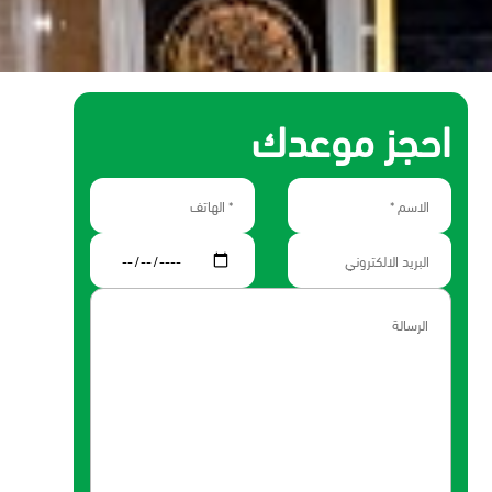
احجز موعدك