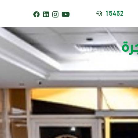
15452

رة